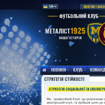
КВИТКИ І АБО
ФУТБОЛЬНИЙ КЛУБ
МЕТАЛІСТ
НАША ІСТОРІЯ
НОВИНИ
КЛУБ
КОМАН
СТРАТЕГІЯ СТІЙКОСТІ
СТРАТЕГІЯ СОЦІАЛЬНОЇ ТА ЕКОЛОГІЧ
Ми - професійний Клуб, що розпочинав с
аматорський клуб, та пройшов шлях до 