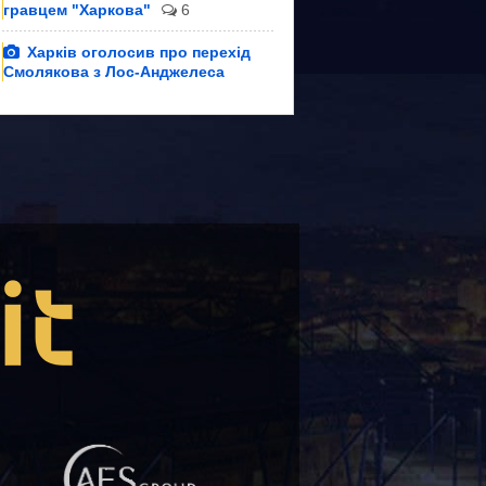
гравцем "Харкова"
6
Харків оголосив про перехід
Смолякова з Лос-Анджелеса