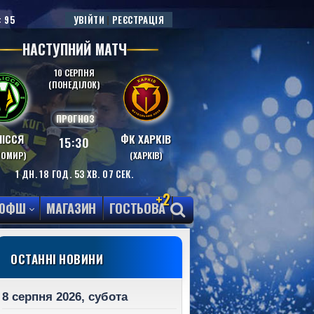
: 95
УВІЙТИ
|
РЕЄСТРАЦІЯ
НАСТУПНИЙ МАТЧ
10 СЕРПНЯ
(ПОНЕДІЛОК)
ПРОГНОЗ
ІССЯ
ФК ХАРКІВ
15:30
ТОМИР)
(ХАРКІВ)
1
ДН.
18
ГОД.
53
ХВ.
06
СЕК.
+2
ЮФШ
МАГАЗИН
ГОСТЬОВА
ОСТАННІ НОВИНИ
8 серпня 2026, субота