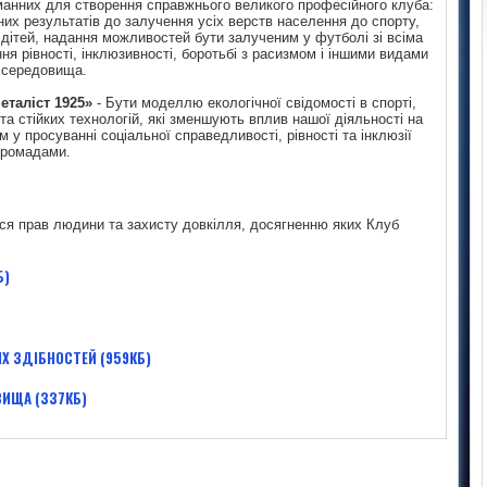
аманних для створення справжнього великого професійного клуба:
их результатів до залучення усіх верств населення до спорту,
 дітей, надання можливостей бути залученим у футболі зі всіма
ня рівності, інклюзивності, боротьбі з расизмом і іншими видами
о середовища.
еталіст 1925»
- Бути моделлю екологічної свідомості в спорті,
а стійких технологій, які зменшують вплив нашої діяльності на
у просуванні соціальної справедливості, рівності та інклюзії
громадами.
ся прав людини та захисту довкілля, досягненню яких Клуб
Б)
Х ЗДІБНОСТЕЙ (959КБ)
ИЩА (337КБ)