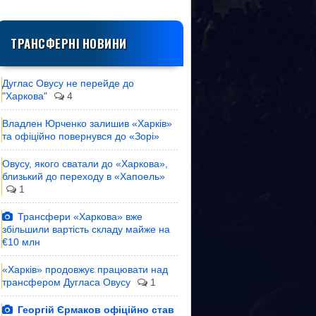
ТРАНСФЕРНІ НОВИНИ
Дуглас Овусу не перейде до
"Харкова"
4
Владлен Юрченко залишив «Харків»
та офіційно повернувся до «Зорі»
Овусу, якого сватали до «Харкова»,
близький до переходу в «Хапоель»
1
Трансфери «Харкова» вже
збільшили вартість складу майже на
€10 млн
«Харків» продовжує працювати над
трансфером Дугласа Овусу
1
Георгій Єрмаков офіційно став