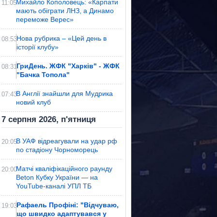
Михайло Кополовець: «Карпати
11:05
мають обіграти ЛНЗ, а Динамо
переможе Верес»
Нова рубрика – «Цей день в
08:53
історії клубу»
ГриДень. ЖФК "Харків" - ЖФК
08:31
"Бачка Топола"
В Англії знайшли для Мудрика
07:43
новий клуб
7 серпня 2026, п'ятниця
В УАФ відреагували на удар рф
20:05
по стадіону Чорноморець
Матчі кваліфікаційного раунду
20:00
Beton Кубку України — на
YouTube-каналі УПЛ ТБ
Рафаель Профіні: "Відчуваю,
19:03
що швидко адаптувався у