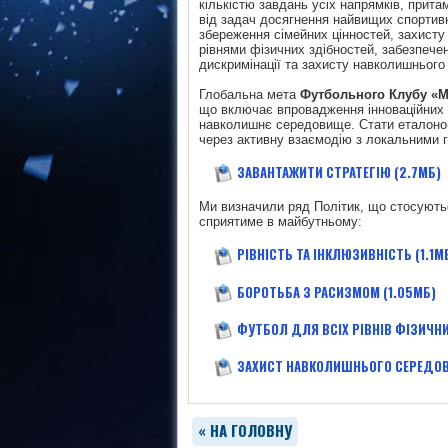
кількістю завдань усіх напрямків, прит
від задач досягнення найвищих спортивн
збереження сімейних цінностей, захисту
рівнями фізичних здібностей, забезпечен
дискримінації та захисту навколишньог
Глобальна мета
Футбольного Клубу «М
що включає впровадження інноваційних т
навколишнє середовище. Стати еталоном 
через активну взаємодію з локальними 
ЗАВАНТАЖИТИ СТРАТЕГІЮ (2.7МБ)
Ми визначили ряд Політик, що стосують
сприятиме в майбутньому:
РІВНІСТЬ ТА ІНКЛЮЗИВНІСТЬ (1.1М
БОРОТЬБА З РАСИЗМОМ (1.05МБ)
ФУТБОЛ ДЛЯ ВСІХ РІВНІВ ФІЗИЧНИ
ЗАХИСТ НАВКОЛИШНЬОГО СЕРЕДОВ
« НА ГОЛОВНУ