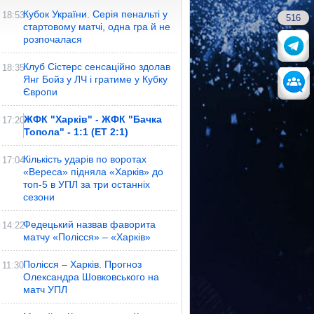
Кубок України. Серія пенальті у
18:53
516
стартовому матчі, одна гра й не
розпочалася
Клуб Сістерс сенсаційно здолав
18:35
Янг Бойз у ЛЧ і гратиме у Кубку
Європи
ЖФК "Харків" - ЖФК "Бачка
17:20
Топола" - 1:1 (ЕТ 2:1)
Кількість ударів по воротах
17:04
«Вереса» підняла «Харків» до
топ-5 в УПЛ за три останніх
сезони
Федецький назвав фаворита
14:22
матчу «Полісся» – «Харків»
Полісся – Харків. Прогноз
11:30
Олександра Шовковського на
матч УПЛ