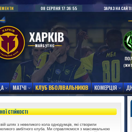
НЕМЕНТИ
08 СЕРПНЯ
17:36:56
ЗАРАЗ НА САЙТІ
ХАРКІВ
МАЙБУТНЄ
ПОЛ
(ЖИ
ДА
МАТЧІ
КЛУБ ВБОЛІВАЛЬНИКІВ
КОМЕРЦІЯ
Д
НОЇ СТІЙКОСТІ
вій шлях з невеликого кола однодумців, які створили
великого амбітного клуба. Ми справляємося з максимальною