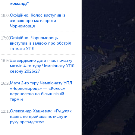
команді"
Офіційно. Колос виступив із
18:00
заявою про матч проти
Чорноморця
Офіційно. Чорноморець
17:00
виступив із заявою про обстріл
та матч УПЛ
Затверджено дати і час початку
16:50
матчів 4-го туру Чемпіонату УПЛ
сезону 2026/27
Матч 2-го туру Чемпіонату УПЛ
16:28
«Чорноморець» — «Колос»
перенесено на більш пізній
термін
Олександр Хацкевич: «Гуцуляк
12:15
навіть не прийшов потиснути
руку президенту»