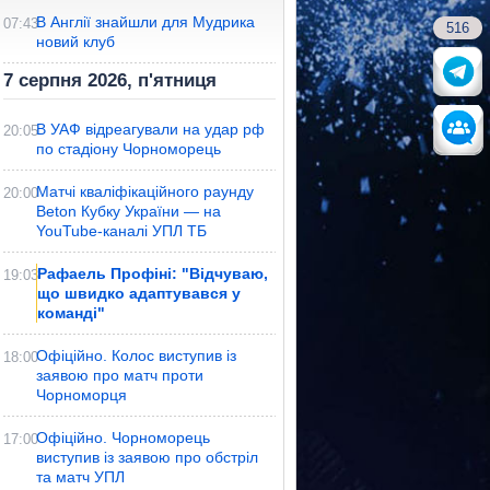
В Англії знайшли для Мудрика
07:43
516
новий клуб
7 серпня 2026, п'ятниця
В УАФ відреагували на удар рф
20:05
по стадіону Чорноморець
Матчі кваліфікаційного раунду
20:00
Beton Кубку України — на
YouTube-каналі УПЛ ТБ
Рафаель Профіні: "Відчуваю,
19:03
що швидко адаптувався у
команді"
Офіційно. Колос виступив із
18:00
заявою про матч проти
Чорноморця
Офіційно. Чорноморець
17:00
виступив із заявою про обстріл
та матч УПЛ