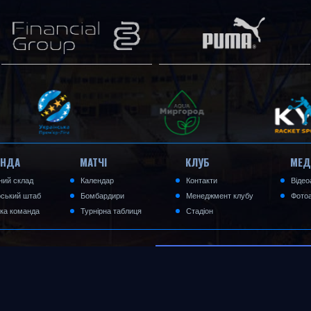
АНДА
МАТЧІ
КЛУБ
МЕД
ний склад
Календар
Контакти
Відео
рський штаб
Бомбардири
Менеджмент клубу
Фотоа
ка команда
Турнірна таблиця
Стадіон
хищені. Генерація: 0.001
ЗВОРОТНІЙ ЗВ'ЯЗОК
а
www.fckharkiv1925.com
обов'язкове.