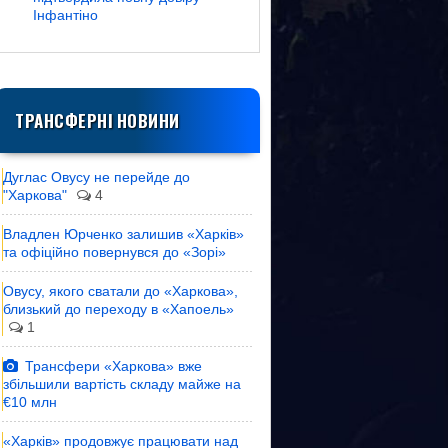
Інфантіно
ТРАНСФЕРНІ НОВИНИ
Дуглас Овусу не перейде до
"Харкова"
4
Владлен Юрченко залишив «Харків»
та офіційно повернувся до «Зорі»
Овусу, якого сватали до «Харкова»,
близький до переходу в «Хапоель»
1
Трансфери «Харкова» вже
збільшили вартість складу майже на
€10 млн
«Харків» продовжує працювати над