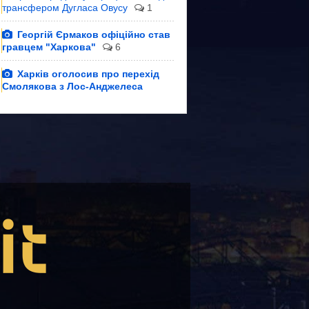
трансфером Дугласа Овусу
1
Георгій Єрмаков офіційно став
гравцем "Харкова"
6
Харків оголосив про перехід
Смолякова з Лос-Анджелеса