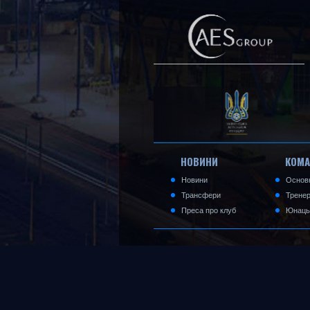
НОВИНИ
КОМ
Новини
Основ
Трансфери
Трене
Преса про клуб
Юнаць
© Спільнота ФК Харків. 2026. Всі права за
При використанні матеріалів посилання н