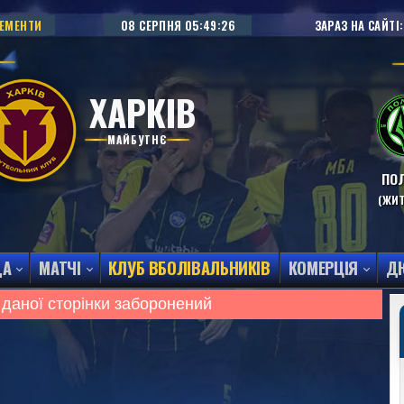
НЕМЕНТИ
08 СЕРПНЯ
05:49:27
ЗАРАЗ НА САЙТІ:
ХАРКІВ
МАЙБУТНЄ
ПОЛ
(ЖИ
ДА
МАТЧІ
КЛУБ ВБОЛІВАЛЬНИКІВ
КОМЕРЦІЯ
Д
 даної сторінки заборонений