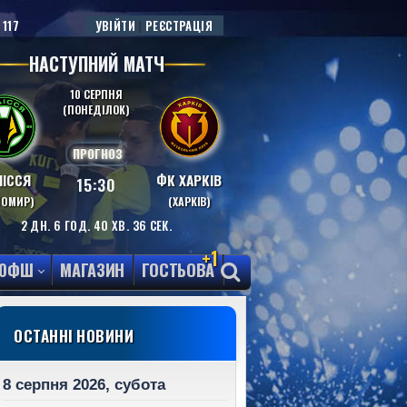
 117
УВІЙТИ
|
РЕЄСТРАЦІЯ
НАСТУПНИЙ МАТЧ
10 СЕРПНЯ
(ПОНЕДІЛОК)
ПРОГНОЗ
ІССЯ
ФК ХАРКІВ
15:30
ТОМИР)
(ХАРКІВ)
2
ДН.
6
ГОД.
40
ХВ.
35
СЕК.
+1
ЮФШ
МАГАЗИН
ГОСТЬОВА
ОСТАННІ НОВИНИ
8 серпня 2026, субота