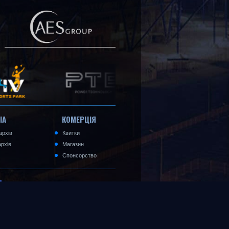
ІА
КОМЕРЦІЯ
архів
Квитки
рхів
Магазин
Спонсорство