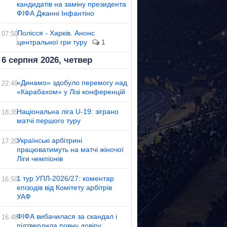
кандидатів на заміну президента
ФІФА Джанні Інфантіно
Полісся - Харків. Анонс
07:50
центральної гри туру
1
6 серпня 2026, четвер
«Динамо» здобуло перемогу над
22:49
«Карабахом» у Лізі конференцій
Національна ліга U-19: зіграно
18:35
матчі першого туру
Українські арбітрині
17:20
працюватимуть на матчі жіночої
Ліги чемпіонів
1 тур УПЛ-2026/27: коментар
16:50
епізодів від Комітету арбітрів
УАФ
ФІФА вибачилася за скандал і
16:48
підтвердила повну довіру