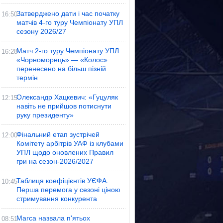
Затверджено дати і час початку
16:50
матчів 4-го туру Чемпіонату УПЛ
сезону 2026/27
Матч 2-го туру Чемпіонату УПЛ
16:28
«Чорноморець» — «Колос»
перенесено на більш пізній
термін
Олександр Хацкевич: «Гуцуляк
12:15
навіть не прийшов потиснути
руку президенту»
Фінальний етап зустрічей
12:00
Комітету арбітрів УАФ із клубами
УПЛ щодо оновлених Правил
гри на сезон-2026/2027
Таблиця коефіцієнтів УЄФА.
10:45
Перша перемога у сезоні ціною
стримування конкурента
Marca назвала п'ятьох
08:51