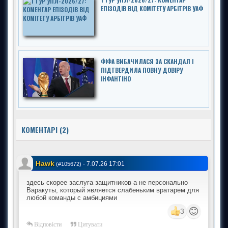
ЕПІЗОДІВ ВІД КОМІТЕТУ АРБІТРІВ УАФ
ФІФА ВИБАЧИЛАСЯ ЗА СКАНДАЛ І
ПІДТВЕРДИЛА ПОВНУ ДОВІРУ
ІНФАНТІНО
КОМЕНТАРІ (2)
Hawk
-
7.07.26 17:01
(#105672)
здесь скорее заслуга защитников а не персонально
Варакуты, который является слабеньким вратарем для
любой команды с амбициями
3
Відповісти
Цитувати