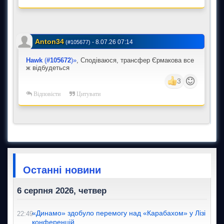
Anton34
-
8.07.26 07:14
(#105677)
Hawk
(
#105672
)»
, Сподіваюся, трансфер Єрмакова все
ж відбудеться
3
Відповісти
Цитувати
Останні новини
6 серпня 2026, четвер
«Динамо» здобуло перемогу над «Карабахом» у Лізі
22:49
конференцій