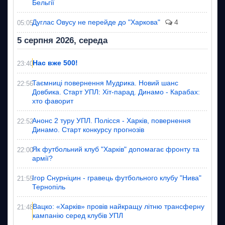
Бельгії
Дуглас Овусу не перейде до "Харкова"
4
05:05
5 серпня 2026, середа
Нас вже 500!
23:40
Таємниці повернення Мудрика. Новий шанс
22:56
Довбика. Старт УПЛ: Хіт-парад. Динамо - Карабах:
хто фаворит
Анонс 2 туру УПЛ. Полісся - Харків, повернення
22:52
Динамо. Старт конкурсу прогнозів
Як футбольний клуб "Харків" допомагає фронту та
22:00
армії?
Ігор Снурніцин - гравець футбольного клубу "Нива"
21:55
Тернопіль
Вацко: «Харків» провів найкращу літню трансферну
21:48
кампанію серед клубів УПЛ