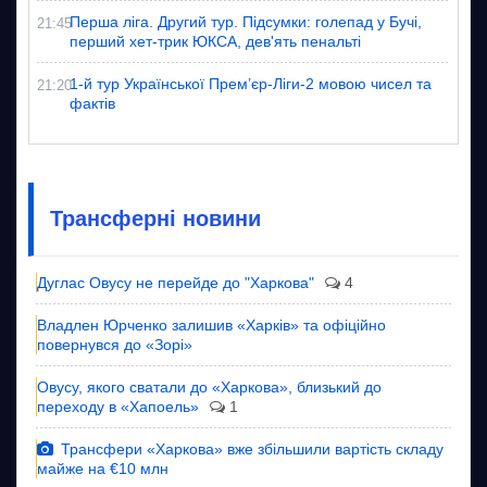
Перша ліга. Другий тур. Підсумки: голепад у Бучі,
21:45
перший хет-трик ЮКСА, дев'ять пенальті
1-й тур Української Прем’єр-Ліги-2 мовою чисел та
21:20
фактів
Трансферні новини
Дуглас Овусу не перейде до "Харкова"
4
Владлен Юрченко залишив «Харків» та офіційно
повернувся до «Зорі»
Овусу, якого сватали до «Харкова», близький до
переходу в «Хапоель»
1
Трансфери «Харкова» вже збільшили вартість складу
майже на €10 млн