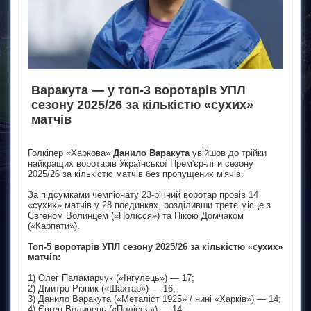
Варакута — у топ-3 воротарів УПЛ
сезону 2025/26 за кількістю «сухих»
матчів
Голкіпер «Харкова»
Данило Варакута
увійшов до трійки
найкращих воротарів Української Прем'єр-ліги сезону
2025/26 за кількістю матчів без пропущених м'ячів.
За підсумками чемпіонату 23-річний воротар провів 14
«сухих» матчів у 28 поєдинках, розділивши третє місце з
Євгеном Волинцем («Полісся») та Нікою Домчаком
(«Карпати»).
Топ-5 воротарів УПЛ сезону 2025/26 за кількістю «сухих»
матчів:
1) Олег Паламарчук («Інгулець») — 17;
2) Дмитро Різник («Шахтар») — 16;
3) Данило Варакута («Металіст 1925» / нині «Харків») — 14;
4) Євген Волинець («Полісся») — 14;