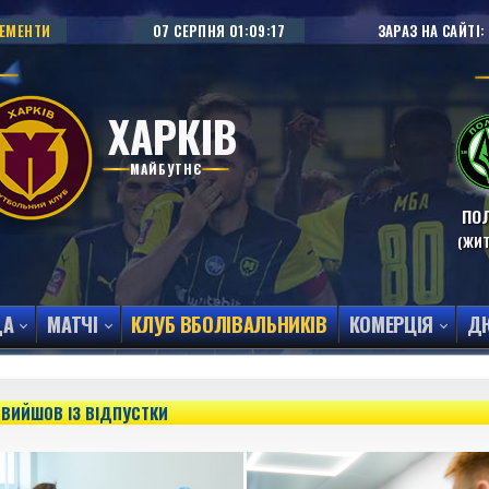
НЕМЕНТИ
07 СЕРПНЯ
01:09:18
ЗАРАЗ НА САЙТІ:
ХАРКІВ
МАЙБУТНЄ
ПОЛ
(ЖИ
ДА
МАТЧІ
КЛУБ ВБОЛІВАЛЬНИКІВ
КОМЕРЦІЯ
Д
В ВИЙШОВ ІЗ ВІДПУСТКИ